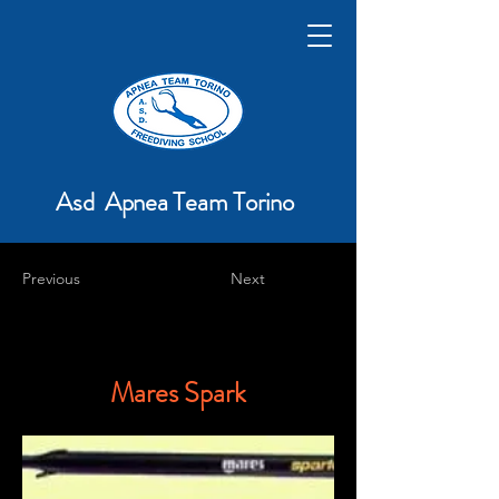
Asd Apnea Team Torino
Previous
Next
Mares Spark